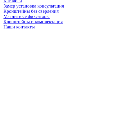
Каталоги
Замер установка консультация
Кронштейны без сверления
Магнитные фиксаторы
Кронштейны и комплектация
Наши контакты
Заказать замер
(925) 740 86 75