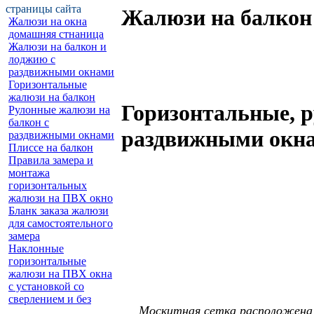
страницы сайта
Жалюзи на балкон
Жалюзи на окна
домашняя стнаница
Жалюзи на балкон и
лоджию c
раздвижными окнами
Горизонтальные
жалюзи на балкон
Горизонтальные, р
Рулонные жалюзи на
балкон с
раздвижными окн
раздвижными окнами
Плиссе на балкон
Правила замера и
монтажа
горизонтальных
жалюзи на ПВХ окно
Бланк заказа жалюзи
для самостоятельного
замера
Наклонные
горизонтальные
жалюзи на ПВХ окна
с установкой со
сверлением и без
Москитная сетка расположена в