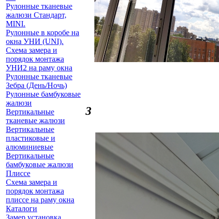
Рулонные тканевые
жалюзи Стандарт,
MINI.
Рулонные в коробе на
окна УНИ (UNI).
Схема замера и
порядок монтажа
УНИ2 на раму окна
Рулонные тканевые
Зебра (День/Ночь)
Рулонные бамбуковые
жалюзи
3
Вертикальные
тканевые жалюзи
Вертикальные
пластиковые и
алюминиевые
Вертикальные
бамбуковые жалюзи
Плиссе
Схема замера и
порядок монтажа
плиссе на раму окна
Каталоги
Замер установка