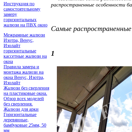
Инструкция по
распространенные особенности ба
самостоятельному
замеру
горизонтальных
жалюзи на ПВХ окно
Самые распространенные
Межрамные жалюзи
Изотра, Венус,
Изолайт
горизонтальные
1
кассетные жалюзи на
окна
Правила замера и
монтажа жалюзи на
окна Венус, Изотра,
Изолайт
Жалюзи без сверления
на пластиковые окна.
Обзор всех моделей
без сверления.
Жалюзи для арки
Горизонтальные
деревянные,
бамбуковые 25мм, 50
мм