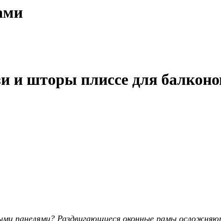
ами
 и шторы плиссе для балконов
ми панелями? Раздвигающиеся оконные рамы осложняю