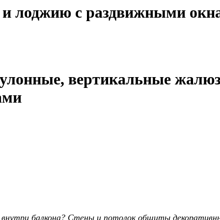
 и лоджию c раздвижными окн
улонные, вертикальные
жалюзи
ами
нутри балкона? Стены и потолок обшиты декоративны