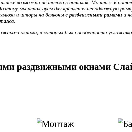
иссе возможна не только в потолок. Монтаж в потолок
Поэтому мы используем для крепления неподвижную рам
алюзи и шторы на балконы с
раздвижными рамами
и н
нтажа.
движными окнами, в которых были особенности усложн
выми раздвижными окнами Сла