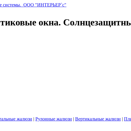
стиковые окна. Солнцезащитн
тальные жалюзи
|
Рулонные жалюзи
|
Вертикальные жалюзи
|
Пл