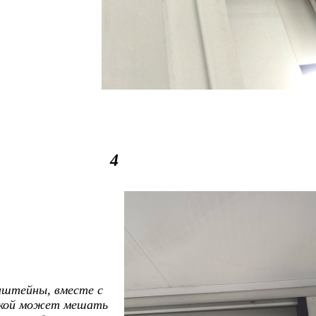
4
онштейны, вместе с
ткой может мешать