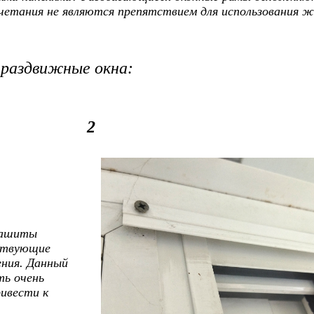
очетания не являются препятствием для использования 
раздвижные окна:
2
зашиты
ствующие
ения. Данный
ть очень
ивести к