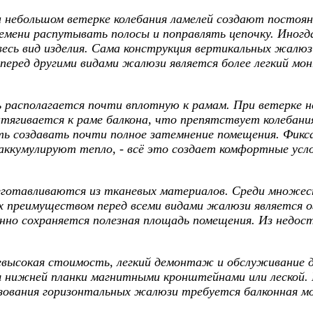
 небольшом ветерке колебания ламелей создают постоя
мени распутывать полосы и поправлять цепочку. Иногда
сь вид изделия. Сама конструкция вертикальных жалюз
перед другими видами жалюзи является более легкий мо
располагается почти вплотную к рамам. При ветерке н
тягивается к раме балкона, что препятствует колебани
 создавать почти полное затемнение помещения. Фикса
аккумулируют тепло, - всё это создает комфортные усло
отавливаются из тканевых материалов. Среди множест
х преимуществом перед всеми видами жалюзи является о
нно сохраняется полезная площадь помещения. Из недо
высокая стоимость, легкий демонтаж и обслуживание
ия нижней планки магнитными кронштейнами или леской
ьзования горизонтальных жалюзи требуется балконная м