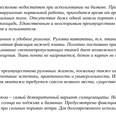
лько недостатков при использовании на балконе. При
 нарушению нормальной работы, приходится время от вре
альных полос. Отсутствие даже одной ламели портит ве
ю площадь. Единственным и неоспоримым преимуществом 
я и пользователя.
ое и удобное решение. Рулонки компактны, т.к. ткань 
нитная фиксация нижней планки. Полотно постоянно при
зование светонепропускающих тканей дает возможность
щения. Ткань почти не нагревается, бетон и кирпич не 
еимуществами рулонных жалюзи, поскольку также изг
очетание эстетики, практичности и универсальности. И
ля монтажа требуется совсем немного места, существе
и – самый демократичный вариант солнцезащиты. Не
солнца на лоджиях и балконах. Предусмотрена фиксац
при сильных порывах ветра. Для долговременного испол