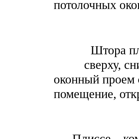
потолочных окон
Штора пл
сверху, с
оконный проем с
помещение, отк
Плиссе – ко