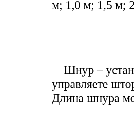
м
;
1,0 м
;
1,5 м
;
2
Шнур – устана
управляете што
Длина шнура мо