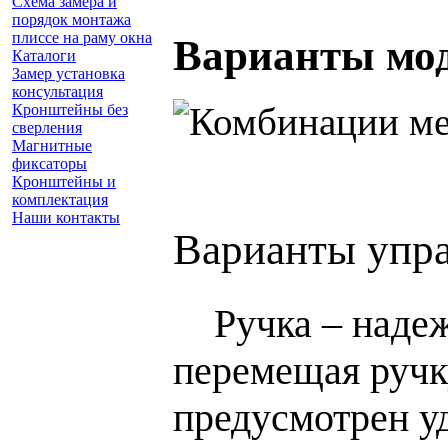
Схема замера и
порядок монтажа
плиссе на раму окна
Варианты мо
Каталоги
Замер установка
консультация
Кронштейны без
сверления
Магнитные
фиксаторы
Кронштейны и
комплектация
Наши контакты
Варианты упр
Заказать замер
Ручка – наде
(925) 740 86 75
перемещая ручк
предусмотрен у