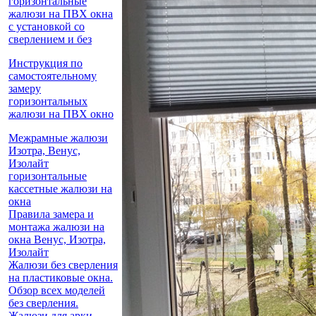
горизонтальные
жалюзи на ПВХ окна
с установкой со
сверлением и без
Инструкция по
самостоятельному
замеру
горизонтальных
жалюзи на ПВХ окно
Межрамные жалюзи
Изотра, Венус,
Изолайт
горизонтальные
кассетные жалюзи на
окна
Правила замера и
монтажа жалюзи на
окна Венус, Изотра,
Изолайт
Жалюзи без сверления
на пластиковые окна.
Обзор всех моделей
без сверления.
Жалюзи для арки