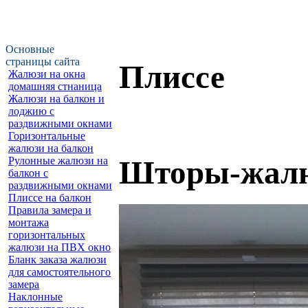
Основные
страницы сайта
Плиссе
Жалюзи на окна
домашняя стнаница
Жалюзи на балкон и
лоджию c
раздвижными окнами
Горизонтальные
жалюзи на балкон
Шторы-жалю
Рулонные жалюзи на
балкон с
раздвижными окнами
Плиссе на балкон
Правила замера и
монтажа
горизонтальных
жалюзи на ПВХ окно
Бланк заказа жалюзи
для самостоятельного
замера
Наклонные