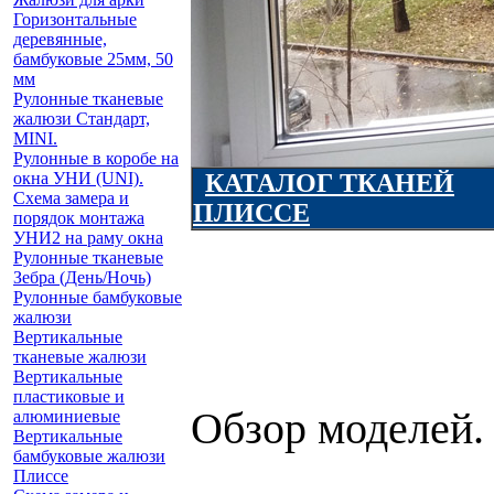
Горизонтальные
деревянные,
бамбуковые 25мм, 50
мм
Рулонные тканевые
жалюзи Стандарт,
MINI.
Рулонные в коробе на
КАТАЛОГ ТКАНЕЙ
окна УНИ (UNI).
Схема замера и
ПЛИССЕ
порядок монтажа
УНИ2 на раму окна
Рулонные тканевые
Зебра (День/Ночь)
Рулонные бамбуковые
жалюзи
Вертикальные
тканевые жалюзи
Вертикальные
пластиковые и
Обзор моделей.
алюминиевые
Вертикальные
бамбуковые жалюзи
Плиссе