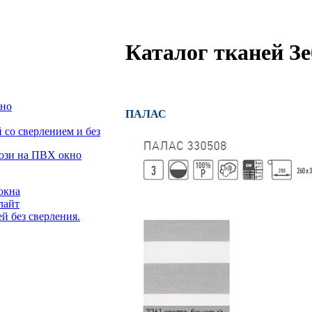
Каталог тканей З
кно
ПАЛАС
со сверлением и без
люзи на ПВХ окно
окна
лайт
й без сверления.