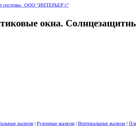
стиковые окна. Солнцезащитн
тальные жалюзи
|
Рулонные жалюзи
|
Вертикальные жалюзи
|
Пл