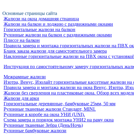
Основные страницы сайта
Жалюзи на окна домашняя стнаница
Жалюзи на балкон и лоджию c раздвижными окнами
Горизонтальные жалюзи на балкон
Рулонные жалюзи на балкон с раздвижными окнами
Плиссе на балкон
Правила замера и монтажа горизонтальных жалюзи на ПВХ о
Бланк заказа жалюзи для самостоятельного замера
Наклонные горизонтальные жалюзи на ПВХ окна с установкой 
Инструкция по самостоятельному замеру горизонтальных жа
Межрамные жалюзи
Изотра, Венус, Изолайт горизонтальные кассетные жалюзи на 
Правила замера и монтажа жалюзи на окна Венус, Изотра, Изо
Жалюзи без сверления на пластиковые окна. Обзор всех моделе
Жалюзи для арки
Горизонтальные деревянные, бамбуковые 25мм, 50 мм
Рулонные тканевые жалюзи Стандарт, MINI.
Рулонные в коробе на окна УНИ (UNI).
Схема замера и порядок монтажа УНИ2 на раму окна
Рулонные тканевые Зебра (День/Ночь)
Рулонные бамбуковые жалюзи