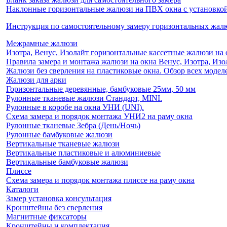
Наклонные горизонтальные жалюзи на ПВХ окна с установкой 
Инструкция по самостоятельному замеру горизонтальных жа
Межрамные жалюзи
Изотра, Венус, Изолайт горизонтальные кассетные жалюзи на 
Правила замера и монтажа жалюзи на окна Венус, Изотра, Изо
Жалюзи без сверления на пластиковые окна. Обзор всех моделе
Жалюзи для арки
Горизонтальные деревянные, бамбуковые 25мм, 50 мм
Рулонные тканевые жалюзи Стандарт, MINI.
Рулонные в коробе на окна УНИ (UNI).
Схема замера и порядок монтажа УНИ2 на раму окна
Рулонные тканевые Зебра (День/Ночь)
Рулонные бамбуковые жалюзи
Вертикальные тканевые жалюзи
Вертикальные пластиковые и алюминиевые
Вертикальные бамбуковые жалюзи
Плиссе
Схема замера и порядок монтажа плиссе на раму окна
Каталоги
Замер установка консультация
Кронштейны без сверления
Магнитные фиксаторы
Кронштейны и комплектация