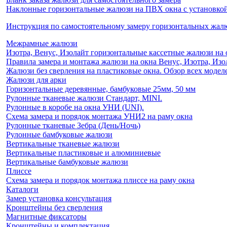
Наклонные горизонтальные жалюзи на ПВХ окна с установкой 
Инструкция по самостоятельному замеру горизонтальных жа
Межрамные жалюзи
Изотра, Венус, Изолайт горизонтальные кассетные жалюзи на 
Правила замера и монтажа жалюзи на окна Венус, Изотра, Изо
Жалюзи без сверления на пластиковые окна. Обзор всех моделе
Жалюзи для арки
Горизонтальные деревянные, бамбуковые 25мм, 50 мм
Рулонные тканевые жалюзи Стандарт, MINI.
Рулонные в коробе на окна УНИ (UNI).
Схема замера и порядок монтажа УНИ2 на раму окна
Рулонные тканевые Зебра (День/Ночь)
Рулонные бамбуковые жалюзи
Вертикальные тканевые жалюзи
Вертикальные пластиковые и алюминиевые
Вертикальные бамбуковые жалюзи
Плиссе
Схема замера и порядок монтажа плиссе на раму окна
Каталоги
Замер установка консультация
Кронштейны без сверления
Магнитные фиксаторы
Кронштейны и комплектация