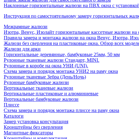
Наклонные горизонтальные жалюзи на ПВХ окна с установкой 
Инструкция по самостоятельному замеру горизонтальных жа
Межрамные жалюзи
Изотра, Венус, Изолайт горизонтальные кассетные жалюзи на 
Правила замера и монтажа жалюзи на окна Венус, Изотра, Изо
Жалюзи без сверления на пластиковые окна. Обзор всех моделе
Жалюзи для арки
Горизонтальные деревянные, бамбуковые 25мм, 50 мм
Рулонные тканевые жалюзи Стандарт, MINI.
Рулонные в коробе на окна УНИ (UNI).
Схема замера и порядок монтажа УНИ2 на раму окна
Рулонные тканевые Зебра (День/Ночь)
Рулонные бамбуковые жалюзи
Вертикальные тканевые жалюзи
Вертикальные пластиковые и алюминиевые
Вертикальные бамбуковые жалюзи
Плиссе
Схема замера и порядок монтажа плиссе на раму окна
Каталоги
Замер установка консультация
Кронштейны без сверления
Магнитные фиксаторы
Кронштейны и комплектация