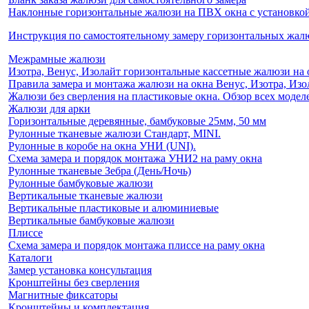
Наклонные горизонтальные жалюзи на ПВХ окна с установкой 
Инструкция по самостоятельному замеру горизонтальных жа
Межрамные жалюзи
Изотра, Венус, Изолайт горизонтальные кассетные жалюзи на 
Правила замера и монтажа жалюзи на окна Венус, Изотра, Изо
Жалюзи без сверления на пластиковые окна. Обзор всех моделе
Жалюзи для арки
Горизонтальные деревянные, бамбуковые 25мм, 50 мм
Рулонные тканевые жалюзи Стандарт, MINI.
Рулонные в коробе на окна УНИ (UNI).
Схема замера и порядок монтажа УНИ2 на раму окна
Рулонные тканевые Зебра (День/Ночь)
Рулонные бамбуковые жалюзи
Вертикальные тканевые жалюзи
Вертикальные пластиковые и алюминиевые
Вертикальные бамбуковые жалюзи
Плиссе
Схема замера и порядок монтажа плиссе на раму окна
Каталоги
Замер установка консультация
Кронштейны без сверления
Магнитные фиксаторы
Кронштейны и комплектация