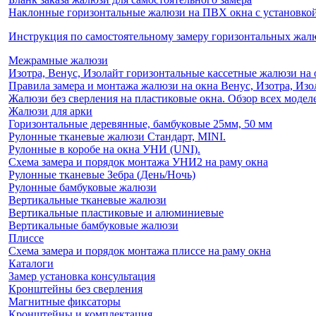
Наклонные горизонтальные жалюзи на ПВХ окна с установкой 
Инструкция по самостоятельному замеру горизонтальных жа
Межрамные жалюзи
Изотра, Венус, Изолайт горизонтальные кассетные жалюзи на 
Правила замера и монтажа жалюзи на окна Венус, Изотра, Изо
Жалюзи без сверления на пластиковые окна. Обзор всех моделе
Жалюзи для арки
Горизонтальные деревянные, бамбуковые 25мм, 50 мм
Рулонные тканевые жалюзи Стандарт, MINI.
Рулонные в коробе на окна УНИ (UNI).
Схема замера и порядок монтажа УНИ2 на раму окна
Рулонные тканевые Зебра (День/Ночь)
Рулонные бамбуковые жалюзи
Вертикальные тканевые жалюзи
Вертикальные пластиковые и алюминиевые
Вертикальные бамбуковые жалюзи
Плиссе
Схема замера и порядок монтажа плиссе на раму окна
Каталоги
Замер установка консультация
Кронштейны без сверления
Магнитные фиксаторы
Кронштейны и комплектация