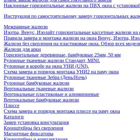
Наклонные горизонтальные жалюзи на ПВХ окна с установкой 
Инструкция по самостоятельному замеру горизонтальных жа
Межрамные жалюзи
Изотра, Венус, Изолайт горизонтальные кассетные жалюзи на 
Правила замера и монтажа жалюзи на окна Венус, Изотра, Изо
Жалюзи без сверления на пластиковые окна. Обзор всех моделе
Жалюзи для арки
Горизонтальные деревянные, бамбуковые 25мм, 50 мм
Рулонные тканевые жалюзи Стандарт, MINI.
Рулонные в коробе на окна УНИ (UNI).
Схема замера и порядок монтажа УНИ2 на раму окна
Рулонные тканевые Зебра (День/Ночь)
Рулонные бамбуковые жалюзи
Вертикальные тканевые жалюзи
Вертикальные пластиковые и алюминиевые
Вертикальные бамбуковые жалюзи
Плиссе
Схема замера и порядок монтажа плиссе на раму окна
Каталоги
Замер установка консультация
Кронштейны без сверления
Магнитные фиксаторы
Кронштейны и комплектация