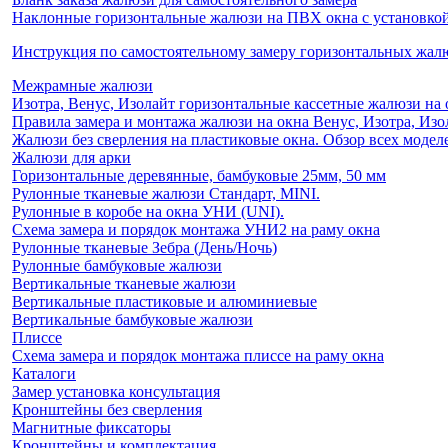
Наклонные горизонтальные жалюзи на ПВХ окна с установкой 
Инструкция по самостоятельному замеру горизонтальных жа
Межрамные жалюзи
Изотра, Венус, Изолайт горизонтальные кассетные жалюзи на 
Правила замера и монтажа жалюзи на окна Венус, Изотра, Изо
Жалюзи без сверления на пластиковые окна. Обзор всех моделе
Жалюзи для арки
Горизонтальные деревянные, бамбуковые 25мм, 50 мм
Рулонные тканевые жалюзи Стандарт, MINI.
Рулонные в коробе на окна УНИ (UNI).
Схема замера и порядок монтажа УНИ2 на раму окна
Рулонные тканевые Зебра (День/Ночь)
Рулонные бамбуковые жалюзи
Вертикальные тканевые жалюзи
Вертикальные пластиковые и алюминиевые
Вертикальные бамбуковые жалюзи
Плиссе
Схема замера и порядок монтажа плиссе на раму окна
Каталоги
Замер установка консультация
Кронштейны без сверления
Магнитные фиксаторы
Кронштейны и комплектация