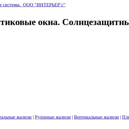
стиковые окна. Солнцезащитн
тальные жалюзи
|
Рулонные жалюзи
|
Вертикальные жалюзи
|
Пл