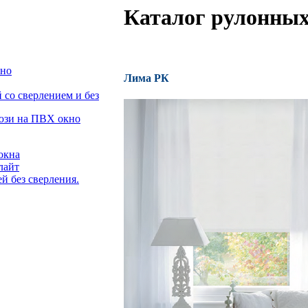
Каталог рулонных
кно
Лима РК
со сверлением и без
люзи на ПВХ окно
окна
лайт
й без сверления.