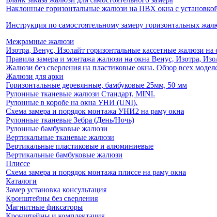
Наклонные горизонтальные жалюзи на ПВХ окна с установкой 
Инструкция по самостоятельному замеру горизонтальных жа
Межрамные жалюзи
Изотра, Венус, Изолайт горизонтальные кассетные жалюзи на 
Правила замера и монтажа жалюзи на окна Венус, Изотра, Изо
Жалюзи без сверления на пластиковые окна. Обзор всех моделе
Жалюзи для арки
Горизонтальные деревянные, бамбуковые 25мм, 50 мм
Рулонные тканевые жалюзи Стандарт, MINI.
Рулонные в коробе на окна УНИ (UNI).
Схема замера и порядок монтажа УНИ2 на раму окна
Рулонные тканевые Зебра (День/Ночь)
Рулонные бамбуковые жалюзи
Вертикальные тканевые жалюзи
Вертикальные пластиковые и алюминиевые
Вертикальные бамбуковые жалюзи
Плиссе
Схема замера и порядок монтажа плиссе на раму окна
Каталоги
Замер установка консультация
Кронштейны без сверления
Магнитные фиксаторы
Кронштейны и комплектация