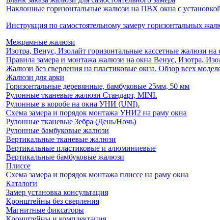
Наклонные горизонтальные жалюзи на ПВХ окна с установкой 
Инструкция по самостоятельному замеру горизонтальных жа
Межрамные жалюзи
Изотра, Венус, Изолайт горизонтальные кассетные жалюзи на 
Правила замера и монтажа жалюзи на окна Венус, Изотра, Изо
Жалюзи без сверления на пластиковые окна. Обзор всех моделе
Жалюзи для арки
Горизонтальные деревянные, бамбуковые 25мм, 50 мм
Рулонные тканевые жалюзи Стандарт, MINI.
Рулонные в коробе на окна УНИ (UNI).
Схема замера и порядок монтажа УНИ2 на раму окна
Рулонные тканевые Зебра (День/Ночь)
Рулонные бамбуковые жалюзи
Вертикальные тканевые жалюзи
Вертикальные пластиковые и алюминиевые
Вертикальные бамбуковые жалюзи
Плиссе
Схема замера и порядок монтажа плиссе на раму окна
Каталоги
Замер установка консультация
Кронштейны без сверления
Магнитные фиксаторы
Кронштейны и комплектация