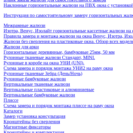
Наклонные горизонтальные жалюзи на ПВХ окна с установкой 
Инструкция по самостоятельному замеру горизонтальных жа
Межрамные жалюзи
Изотра, Венус, Изолайт горизонтальные кассетные жалюзи на 
Правила замера и монтажа жалюзи на окна Венус, Изотра, Изо
Жалюзи без сверления на пластиковые окна. Обзор всех моделе
Жалюзи для арки
Горизонтальные деревянные, бамбуковые 25мм, 50 мм
Рулонные тканевые жалюзи Стандарт, MINI.
Рулонные в коробе на окна УНИ (UNI).
Схема замера и порядок монтажа УНИ2 на раму окна
Рулонные тканевые Зебра (День/Ночь)
Рулонные бамбуковые жалюзи
Вертикальные тканевые жалюзи
Вертикальные пластиковые и алюминиевые
Вертикальные бамбуковые жалюзи
Плиссе
Схема замера и порядок монтажа плиссе на раму окна
Каталоги
Замер установка консультация
Кронштейны без сверления
Магнитные фиксаторы
Кронштейны и комплектация