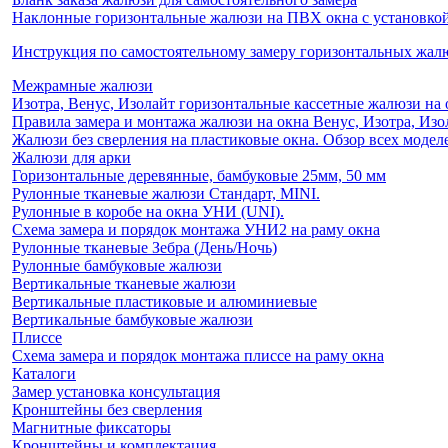
Наклонные горизонтальные жалюзи на ПВХ окна с установкой 
Инструкция по самостоятельному замеру горизонтальных жа
Межрамные жалюзи
Изотра, Венус, Изолайт горизонтальные кассетные жалюзи на 
Правила замера и монтажа жалюзи на окна Венус, Изотра, Изо
Жалюзи без сверления на пластиковые окна. Обзор всех моделе
Жалюзи для арки
Горизонтальные деревянные, бамбуковые 25мм, 50 мм
Рулонные тканевые жалюзи Стандарт, MINI.
Рулонные в коробе на окна УНИ (UNI).
Схема замера и порядок монтажа УНИ2 на раму окна
Рулонные тканевые Зебра (День/Ночь)
Рулонные бамбуковые жалюзи
Вертикальные тканевые жалюзи
Вертикальные пластиковые и алюминиевые
Вертикальные бамбуковые жалюзи
Плиссе
Схема замера и порядок монтажа плиссе на раму окна
Каталоги
Замер установка консультация
Кронштейны без сверления
Магнитные фиксаторы
Кронштейны и комплектация