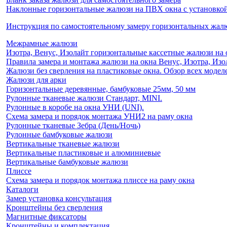
Наклонные горизонтальные жалюзи на ПВХ окна с установкой 
Инструкция по самостоятельному замеру горизонтальных жа
Межрамные жалюзи
Изотра, Венус, Изолайт горизонтальные кассетные жалюзи на 
Правила замера и монтажа жалюзи на окна Венус, Изотра, Изо
Жалюзи без сверления на пластиковые окна. Обзор всех моделе
Жалюзи для арки
Горизонтальные деревянные, бамбуковые 25мм, 50 мм
Рулонные тканевые жалюзи Стандарт, MINI.
Рулонные в коробе на окна УНИ (UNI).
Схема замера и порядок монтажа УНИ2 на раму окна
Рулонные тканевые Зебра (День/Ночь)
Рулонные бамбуковые жалюзи
Вертикальные тканевые жалюзи
Вертикальные пластиковые и алюминиевые
Вертикальные бамбуковые жалюзи
Плиссе
Схема замера и порядок монтажа плиссе на раму окна
Каталоги
Замер установка консультация
Кронштейны без сверления
Магнитные фиксаторы
Кронштейны и комплектация