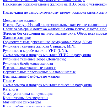
Наклонные горизонтальные жалюзи на ПВХ окна с установкой 
Инструкция по самостоятельному замеру горизонтальных жа
Межрамные жалюзи
Изотра, Венус, Изолайт горизонтальные кассетные жалюзи на 
Правила замера и монтажа жалюзи на окна Венус, Изотра, Изо
Жалюзи без сверления на пластиковые окна. Обзор всех моделе
Жалюзи для арки
Горизонтальные деревянные, бамбуковые 25мм, 50 мм
Рулонные тканевые жалюзи Стандарт, MINI.
Рулонные в коробе на окна УНИ (UNI).
Схема замера и порядок монтажа УНИ2 на раму окна
Рулонные тканевые Зебра (День/Ночь)
Рулонные бамбуковые жалюзи
Вертикальные тканевые жалюзи
Вертикальные пластиковые и алюминиевые
Вертикальные бамбуковые жалюзи
Плиссе
Схема замера и порядок монтажа плиссе на раму окна
Каталоги
Замер установка консультация
Кронштейны без сверления
Магнитные фиксаторы
Кронштейны и комплектация