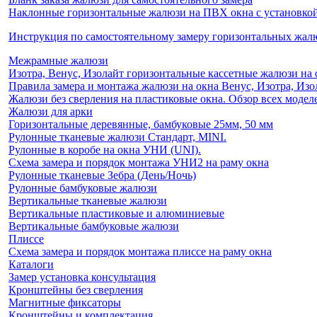
Наклонные горизонтальные жалюзи на ПВХ окна с установкой 
Инструкция по самостоятельному замеру горизонтальных жа
Межрамные жалюзи
Изотра, Венус, Изолайт горизонтальные кассетные жалюзи на 
Правила замера и монтажа жалюзи на окна Венус, Изотра, Изо
Жалюзи без сверления на пластиковые окна. Обзор всех моделе
Жалюзи для арки
Горизонтальные деревянные, бамбуковые 25мм, 50 мм
Рулонные тканевые жалюзи Стандарт, MINI.
Рулонные в коробе на окна УНИ (UNI).
Схема замера и порядок монтажа УНИ2 на раму окна
Рулонные тканевые Зебра (День/Ночь)
Рулонные бамбуковые жалюзи
Вертикальные тканевые жалюзи
Вертикальные пластиковые и алюминиевые
Вертикальные бамбуковые жалюзи
Плиссе
Схема замера и порядок монтажа плиссе на раму окна
Каталоги
Замер установка консультация
Кронштейны без сверления
Магнитные фиксаторы
Кронштейны и комплектация