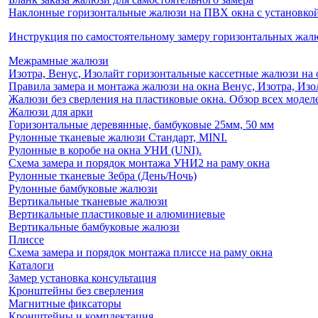
Наклонные горизонтальные жалюзи на ПВХ окна с установкой 
Инструкция по самостоятельному замеру горизонтальных жа
Межрамные жалюзи
Изотра, Венус, Изолайт горизонтальные кассетные жалюзи на 
Правила замера и монтажа жалюзи на окна Венус, Изотра, Изо
Жалюзи без сверления на пластиковые окна. Обзор всех моделе
Жалюзи для арки
Горизонтальные деревянные, бамбуковые 25мм, 50 мм
Рулонные тканевые жалюзи Стандарт, MINI.
Рулонные в коробе на окна УНИ (UNI).
Схема замера и порядок монтажа УНИ2 на раму окна
Рулонные тканевые Зебра (День/Ночь)
Рулонные бамбуковые жалюзи
Вертикальные тканевые жалюзи
Вертикальные пластиковые и алюминиевые
Вертикальные бамбуковые жалюзи
Плиссе
Схема замера и порядок монтажа плиссе на раму окна
Каталоги
Замер установка консультация
Кронштейны без сверления
Магнитные фиксаторы
Кронштейны и комплектация