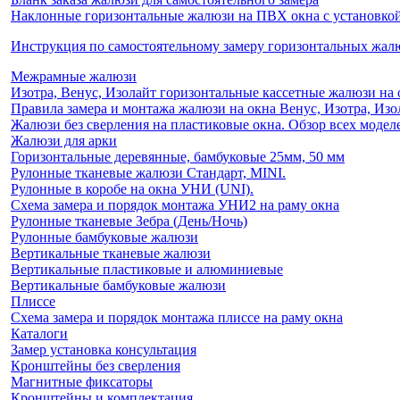
Наклонные горизонтальные жалюзи на ПВХ окна с установкой 
Инструкция по самостоятельному замеру горизонтальных жа
Межрамные жалюзи
Изотра, Венус, Изолайт горизонтальные кассетные жалюзи на 
Правила замера и монтажа жалюзи на окна Венус, Изотра, Изо
Жалюзи без сверления на пластиковые окна. Обзор всех моделе
Жалюзи для арки
Горизонтальные деревянные, бамбуковые 25мм, 50 мм
Рулонные тканевые жалюзи Стандарт, MINI.
Рулонные в коробе на окна УНИ (UNI).
Схема замера и порядок монтажа УНИ2 на раму окна
Рулонные тканевые Зебра (День/Ночь)
Рулонные бамбуковые жалюзи
Вертикальные тканевые жалюзи
Вертикальные пластиковые и алюминиевые
Вертикальные бамбуковые жалюзи
Плиссе
Схема замера и порядок монтажа плиссе на раму окна
Каталоги
Замер установка консультация
Кронштейны без сверления
Магнитные фиксаторы
Кронштейны и комплектация