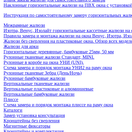
Наклонные горизонтальные жалюзи на ПВХ окна с установкой 
Инструкция по самостоятельному замеру горизонтальных жа
Межрамные жалюзи
Изотра, Венус, Изолайт горизонтальные кассетные жалюзи на 
Правила замера и монтажа жалюзи на окна Венус, Изотра, Изо
Жалюзи без сверления на пластиковые окна. Обзор всех моделе
Жалюзи для арки
Горизонтальные деревянные, бамбуковые 25мм, 50 мм
Рулонные тканевые жалюзи Стандарт, MINI.
Рулонные в коробе на окна УНИ (UNI).
Схема замера и порядок монтажа УНИ2 на раму окна
Рулонные тканевые Зебра (День/Ночь)
Рулонные бамбуковые жалюзи
Вертикальные тканевые жалюзи
Вертикальные пластиковые и алюминиевые
Вертикальные бамбуковые жалюзи
Плиссе
Схема замера и порядок монтажа плиссе на раму окна
Каталоги
Замер установка консультация
Кронштейны без сверления
Магнитные фиксаторы
Кронштейны и комплектация