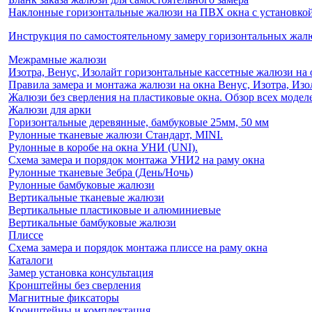
Наклонные горизонтальные жалюзи на ПВХ окна с установкой 
Инструкция по самостоятельному замеру горизонтальных жа
Межрамные жалюзи
Изотра, Венус, Изолайт горизонтальные кассетные жалюзи на 
Правила замера и монтажа жалюзи на окна Венус, Изотра, Изо
Жалюзи без сверления на пластиковые окна. Обзор всех моделе
Жалюзи для арки
Горизонтальные деревянные, бамбуковые 25мм, 50 мм
Рулонные тканевые жалюзи Стандарт, MINI.
Рулонные в коробе на окна УНИ (UNI).
Схема замера и порядок монтажа УНИ2 на раму окна
Рулонные тканевые Зебра (День/Ночь)
Рулонные бамбуковые жалюзи
Вертикальные тканевые жалюзи
Вертикальные пластиковые и алюминиевые
Вертикальные бамбуковые жалюзи
Плиссе
Схема замера и порядок монтажа плиссе на раму окна
Каталоги
Замер установка консультация
Кронштейны без сверления
Магнитные фиксаторы
Кронштейны и комплектация