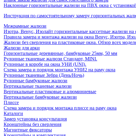
Наклонные горизонтальные жалюзи на ПВХ окна с установкой 
Инструкция по самостоятельному замеру горизонтальных жа
Межрамные жалюзи
Изотра, Венус, Изолайт горизонтальные кассетные жалюзи на 
Правила замера и монтажа жалюзи на окна Венус, Изотра, Изо
Жалюзи без сверления на пластиковые окна. Обзор всех моделе
Жалюзи для арки
Горизонтальные деревянные, бамбуковые 25мм, 50 мм
Рулонные тканевые жалюзи Стандарт, MINI.
Рулонные в коробе на окна УНИ (UNI).
Схема замера и порядок монтажа УНИ2 на раму окна
Рулонные тканевые Зебра (День/Ночь)
Рулонные бамбуковые жалюзи
Вертикальные тканевые жалюзи
Вертикальные пластиковые и алюминиевые
Вертикальные бамбуковые жалюзи
Плиссе
Схема замера и порядок монтажа плиссе на раму окна
Каталоги
Замер установка консультация
Кронштейны без сверления
Магнитные фиксаторы
Кронштейны и комплектация