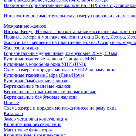
Наклонные горизонтальные жалюзи на ПВХ окна с установкой 
Инструкция по самостоятельному замеру горизонтальных жа
Межрамные жалюзи
Изотра, Венус, Изолайт горизонтальные кассетные жалюзи на 
Правила замера и монтажа жалюзи на окна Венус, Изотра, Изо
Жалюзи без сверления на пластиковые окна. Обзор всех моделе
Жалюзи для арки
Горизонтальные деревянные, бамбуковые 25мм, 50 мм
Рулонные тканевые жалюзи Стандарт, MINI.
Рулонные в коробе на окна УНИ (UNI).
Схема замера и порядок монтажа УНИ2 на раму окна
Рулонные тканевые Зебра (День/Ночь)
Рулонные бамбуковые жалюзи
Вертикальные тканевые жалюзи
Вертикальные пластиковые и алюминиевые
Вертикальные бамбуковые жалюзи
Плиссе
Схема замера и порядок монтажа плиссе на раму окна
Каталоги
Замер установка консультация
Кронштейны без сверления
Магнитные фиксаторы
Кронштейны и комплектация