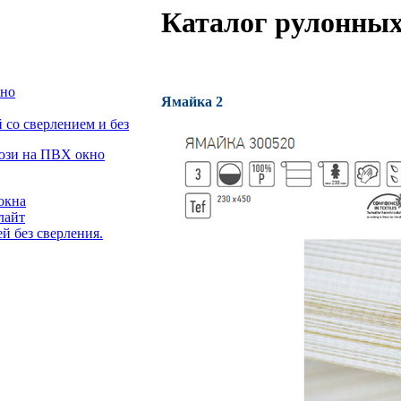
Каталог рулонных
кно
Ямайка 2
со сверлением и без
люзи на ПВХ окно
окна
лайт
й без сверления.