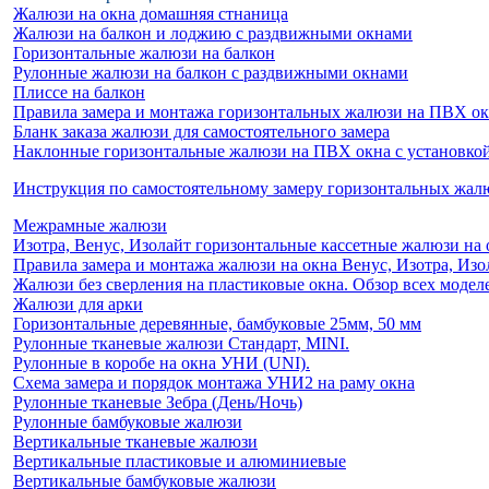
Жалюзи на окна домашняя стнаница
Жалюзи на балкон и лоджию c раздвижными окнами
Горизонтальные жалюзи на балкон
Рулонные жалюзи на балкон с раздвижными окнами
Плиссе на балкон
Правила замера и монтажа горизонтальных жалюзи на ПВХ о
Бланк заказа жалюзи для самостоятельного замера
Наклонные горизонтальные жалюзи на ПВХ окна с установкой 
Инструкция по самостоятельному замеру горизонтальных жа
Межрамные жалюзи
Изотра, Венус, Изолайт горизонтальные кассетные жалюзи на 
Правила замера и монтажа жалюзи на окна Венус, Изотра, Изо
Жалюзи без сверления на пластиковые окна. Обзор всех моделе
Жалюзи для арки
Горизонтальные деревянные, бамбуковые 25мм, 50 мм
Рулонные тканевые жалюзи Стандарт, MINI.
Рулонные в коробе на окна УНИ (UNI).
Схема замера и порядок монтажа УНИ2 на раму окна
Рулонные тканевые Зебра (День/Ночь)
Рулонные бамбуковые жалюзи
Вертикальные тканевые жалюзи
Вертикальные пластиковые и алюминиевые
Вертикальные бамбуковые жалюзи