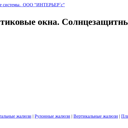
стиковые окна. Солнцезащитн
тальные жалюзи
|
Рулонные жалюзи
|
Вертикальные жалюзи
|
Пл