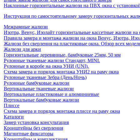
Наклонные горизонтальные жалюзи на ПВХ окна с установкой 
Инструкция по самостоятельному замеру горизонтальных жа
Межрамные жалюзи
Изотра, Венус, Изолайт горизонтальные кассетные жалюзи на 
Правила замера и монтажа жалюзи на окна Венус, Изотра, Изо
Жалюзи без сверления на пластиковые окна. Обзор всех моделе
Жалюзи для арки
Горизонтальные деревянные, бамбуковые 25мм, 50 мм
Рулонные тканевые жалюзи Стандарт, MINI.
Рулонные в коробе на окна УНИ (UNI).
Схема замера и порядок монтажа УНИ2 на раму окна
Рулонные тканевые Зебра (День/Ночь)
Рулонные бамбуковые жалюзи
Вертикальные тканевые жалюзи
Вертикальные пластиковые и алюминиевые
Вертикальные бамбуковые жалюзи
Плиссе
Схема замера и порядок монтажа плиссе на раму окна
Каталоги
Замер установка консультация
Кронштейны без сверления
Магнитные фиксаторы
Кронштейны и комплектация