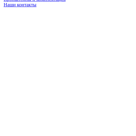
Наши контакты
Заказать замер
(925) 740 86 75