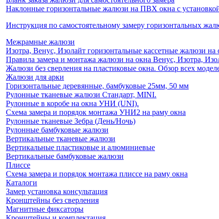
Наклонные горизонтальные жалюзи на ПВХ окна с установкой 
Инструкция по самостоятельному замеру горизонтальных жа
Межрамные жалюзи
Изотра, Венус, Изолайт горизонтальные кассетные жалюзи на 
Правила замера и монтажа жалюзи на окна Венус, Изотра, Изо
Жалюзи без сверления на пластиковые окна. Обзор всех моделе
Жалюзи для арки
Горизонтальные деревянные, бамбуковые 25мм, 50 мм
Рулонные тканевые жалюзи Стандарт, MINI.
Рулонные в коробе на окна УНИ (UNI).
Схема замера и порядок монтажа УНИ2 на раму окна
Рулонные тканевые Зебра (День/Ночь)
Рулонные бамбуковые жалюзи
Вертикальные тканевые жалюзи
Вертикальные пластиковые и алюминиевые
Вертикальные бамбуковые жалюзи
Плиссе
Схема замера и порядок монтажа плиссе на раму окна
Каталоги
Замер установка консультация
Кронштейны без сверления
Магнитные фиксаторы
Кронштейны и комплектация