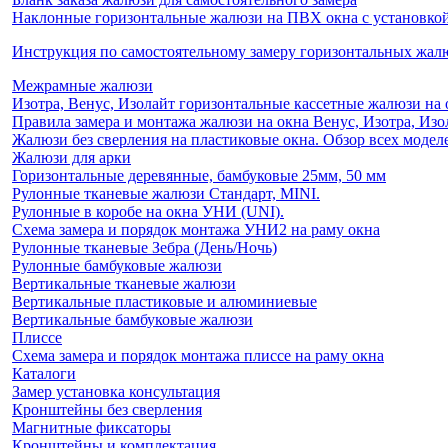
Наклонные горизонтальные жалюзи на ПВХ окна с установкой 
Инструкция по самостоятельному замеру горизонтальных жа
Межрамные жалюзи
Изотра, Венус, Изолайт горизонтальные кассетные жалюзи на 
Правила замера и монтажа жалюзи на окна Венус, Изотра, Изо
Жалюзи без сверления на пластиковые окна. Обзор всех моделе
Жалюзи для арки
Горизонтальные деревянные, бамбуковые 25мм, 50 мм
Рулонные тканевые жалюзи Стандарт, MINI.
Рулонные в коробе на окна УНИ (UNI).
Схема замера и порядок монтажа УНИ2 на раму окна
Рулонные тканевые Зебра (День/Ночь)
Рулонные бамбуковые жалюзи
Вертикальные тканевые жалюзи
Вертикальные пластиковые и алюминиевые
Вертикальные бамбуковые жалюзи
Плиссе
Схема замера и порядок монтажа плиссе на раму окна
Каталоги
Замер установка консультация
Кронштейны без сверления
Магнитные фиксаторы
Кронштейны и комплектация