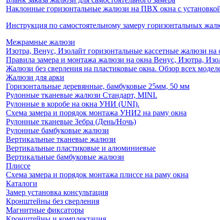
Наклонные горизонтальные жалюзи на ПВХ окна с установкой 
Инструкция по самостоятельному замеру горизонтальных жа
Межрамные жалюзи
Изотра, Венус, Изолайт горизонтальные кассетные жалюзи на 
Правила замера и монтажа жалюзи на окна Венус, Изотра, Изо
Жалюзи без сверления на пластиковые окна. Обзор всех моделе
Жалюзи для арки
Горизонтальные деревянные, бамбуковые 25мм, 50 мм
Рулонные тканевые жалюзи Стандарт, MINI.
Рулонные в коробе на окна УНИ (UNI).
Схема замера и порядок монтажа УНИ2 на раму окна
Рулонные тканевые Зебра (День/Ночь)
Рулонные бамбуковые жалюзи
Вертикальные тканевые жалюзи
Вертикальные пластиковые и алюминиевые
Вертикальные бамбуковые жалюзи
Плиссе
Схема замера и порядок монтажа плиссе на раму окна
Каталоги
Замер установка консультация
Кронштейны без сверления
Магнитные фиксаторы
Кронштейны и комплектация