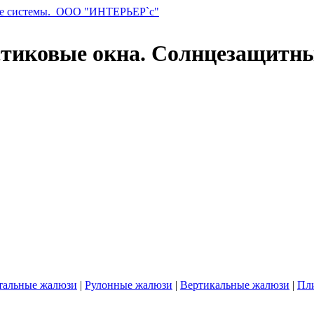
стиковые окна. Солнцезащитн
тальные жалюзи
|
Рулонные жалюзи
|
Вертикальные жалюзи
|
Пл