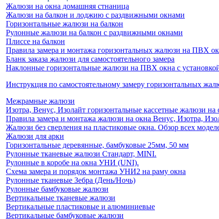
Жалюзи на окна домашняя стнаница
Жалюзи на балкон и лоджию c раздвижными окнами
Горизонтальные жалюзи на балкон
Рулонные жалюзи на балкон с раздвижными окнами
Плиссе на балкон
Правила замера и монтажа горизонтальных жалюзи на ПВХ о
Бланк заказа жалюзи для самостоятельного замера
Наклонные горизонтальные жалюзи на ПВХ окна с установкой 
Инструкция по самостоятельному замеру горизонтальных жа
Межрамные жалюзи
Изотра, Венус, Изолайт горизонтальные кассетные жалюзи на 
Правила замера и монтажа жалюзи на окна Венус, Изотра, Изо
Жалюзи без сверления на пластиковые окна. Обзор всех моделе
Жалюзи для арки
Горизонтальные деревянные, бамбуковые 25мм, 50 мм
Рулонные тканевые жалюзи Стандарт, MINI.
Рулонные в коробе на окна УНИ (UNI).
Схема замера и порядок монтажа УНИ2 на раму окна
Рулонные тканевые Зебра (День/Ночь)
Рулонные бамбуковые жалюзи
Вертикальные тканевые жалюзи
Вертикальные пластиковые и алюминиевые
Вертикальные бамбуковые жалюзи