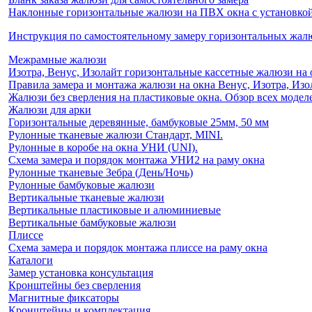
Наклонные горизонтальные жалюзи на ПВХ окна с установкой 
Инструкция по самостоятельному замеру горизонтальных жа
Межрамные жалюзи
Изотра, Венус, Изолайт горизонтальные кассетные жалюзи на 
Правила замера и монтажа жалюзи на окна Венус, Изотра, Изо
Жалюзи без сверления на пластиковые окна. Обзор всех моделе
Жалюзи для арки
Горизонтальные деревянные, бамбуковые 25мм, 50 мм
Рулонные тканевые жалюзи Стандарт, MINI.
Рулонные в коробе на окна УНИ (UNI).
Схема замера и порядок монтажа УНИ2 на раму окна
Рулонные тканевые Зебра (День/Ночь)
Рулонные бамбуковые жалюзи
Вертикальные тканевые жалюзи
Вертикальные пластиковые и алюминиевые
Вертикальные бамбуковые жалюзи
Плиссе
Схема замера и порядок монтажа плиссе на раму окна
Каталоги
Замер установка консультация
Кронштейны без сверления
Магнитные фиксаторы
Кронштейны и комплектация