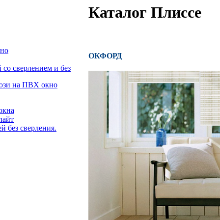
Каталог Плиссе
кно
ОКФОРД
со сверлением и без
люзи на ПВХ окно
окна
лайт
й без сверления.