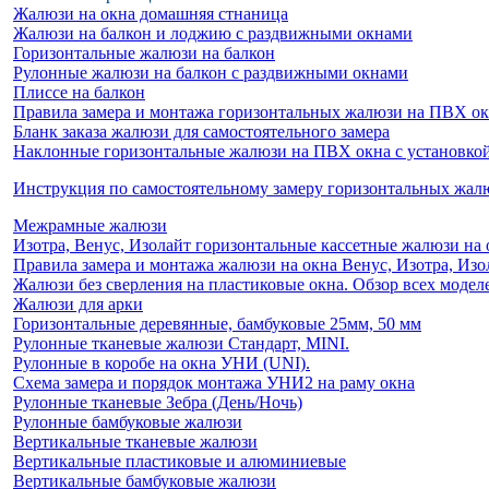
Жалюзи на окна домашняя стнаница
Жалюзи на балкон и лоджию c раздвижными окнами
Горизонтальные жалюзи на балкон
Рулонные жалюзи на балкон с раздвижными окнами
Плиссе на балкон
Правила замера и монтажа горизонтальных жалюзи на ПВХ о
Бланк заказа жалюзи для самостоятельного замера
Наклонные горизонтальные жалюзи на ПВХ окна с установкой 
Инструкция по самостоятельному замеру горизонтальных жа
Межрамные жалюзи
Изотра, Венус, Изолайт горизонтальные кассетные жалюзи на 
Правила замера и монтажа жалюзи на окна Венус, Изотра, Изо
Жалюзи без сверления на пластиковые окна. Обзор всех моделе
Жалюзи для арки
Горизонтальные деревянные, бамбуковые 25мм, 50 мм
Рулонные тканевые жалюзи Стандарт, MINI.
Рулонные в коробе на окна УНИ (UNI).
Схема замера и порядок монтажа УНИ2 на раму окна
Рулонные тканевые Зебра (День/Ночь)
Рулонные бамбуковые жалюзи
Вертикальные тканевые жалюзи
Вертикальные пластиковые и алюминиевые
Вертикальные бамбуковые жалюзи