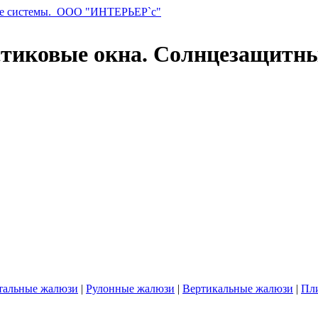
стиковые окна. Солнцезащитн
тальные жалюзи
|
Рулонные жалюзи
|
Вертикальные жалюзи
|
Пл