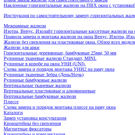
Наклонные горизонтальные жалюзи на ПВХ окна с установкой 
Инструкция по самостоятельному замеру горизонтальных жа
Межрамные жалюзи
Изотра, Венус, Изолайт горизонтальные кассетные жалюзи на 
Правила замера и монтажа жалюзи на окна Венус, Изотра, Изо
Жалюзи без сверления на пластиковые окна. Обзор всех моделе
Жалюзи для арки
Горизонтальные деревянные, бамбуковые 25мм, 50 мм
Рулонные тканевые жалюзи Стандарт, MINI.
Рулонные в коробе на окна УНИ (UNI).
Схема замера и порядок монтажа УНИ2 на раму окна
Рулонные тканевые Зебра (День/Ночь)
Рулонные бамбуковые жалюзи
Вертикальные тканевые жалюзи
Вертикальные пластиковые и алюминиевые
Вертикальные бамбуковые жалюзи
Плиссе
Схема замера и порядок монтажа плиссе на раму окна
Каталоги
Замер установка консультация
Кронштейны без сверления
Магнитные фиксаторы
Кронштейны и комплектация