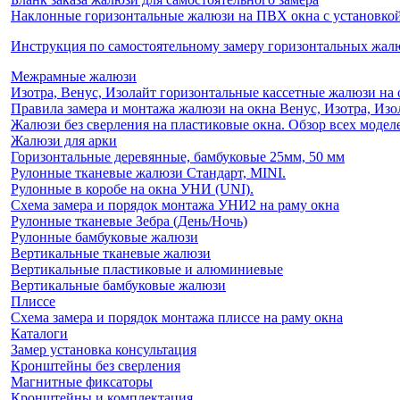
Наклонные горизонтальные жалюзи на ПВХ окна с установкой 
Инструкция по самостоятельному замеру горизонтальных жа
Межрамные жалюзи
Изотра, Венус, Изолайт горизонтальные кассетные жалюзи на 
Правила замера и монтажа жалюзи на окна Венус, Изотра, Изо
Жалюзи без сверления на пластиковые окна. Обзор всех моделе
Жалюзи для арки
Горизонтальные деревянные, бамбуковые 25мм, 50 мм
Рулонные тканевые жалюзи Стандарт, MINI.
Рулонные в коробе на окна УНИ (UNI).
Схема замера и порядок монтажа УНИ2 на раму окна
Рулонные тканевые Зебра (День/Ночь)
Рулонные бамбуковые жалюзи
Вертикальные тканевые жалюзи
Вертикальные пластиковые и алюминиевые
Вертикальные бамбуковые жалюзи
Плиссе
Схема замера и порядок монтажа плиссе на раму окна
Каталоги
Замер установка консультация
Кронштейны без сверления
Магнитные фиксаторы
Кронштейны и комплектация