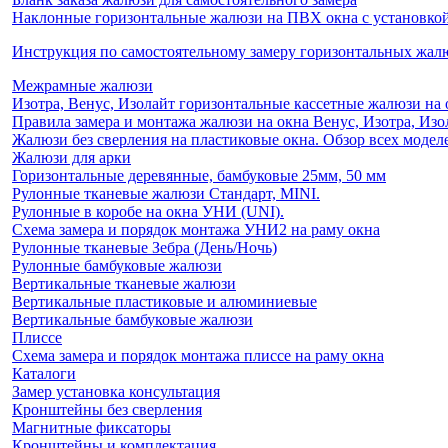
Наклонные горизонтальные жалюзи на ПВХ окна с установкой 
Инструкция по самостоятельному замеру горизонтальных жа
Межрамные жалюзи
Изотра, Венус, Изолайт горизонтальные кассетные жалюзи на 
Правила замера и монтажа жалюзи на окна Венус, Изотра, Изо
Жалюзи без сверления на пластиковые окна. Обзор всех моделе
Жалюзи для арки
Горизонтальные деревянные, бамбуковые 25мм, 50 мм
Рулонные тканевые жалюзи Стандарт, MINI.
Рулонные в коробе на окна УНИ (UNI).
Схема замера и порядок монтажа УНИ2 на раму окна
Рулонные тканевые Зебра (День/Ночь)
Рулонные бамбуковые жалюзи
Вертикальные тканевые жалюзи
Вертикальные пластиковые и алюминиевые
Вертикальные бамбуковые жалюзи
Плиссе
Схема замера и порядок монтажа плиссе на раму окна
Каталоги
Замер установка консультация
Кронштейны без сверления
Магнитные фиксаторы
Кронштейны и комплектация