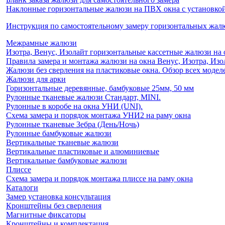
Наклонные горизонтальные жалюзи на ПВХ окна с установкой 
Инструкция по самостоятельному замеру горизонтальных жа
Межрамные жалюзи
Изотра, Венус, Изолайт горизонтальные кассетные жалюзи на 
Правила замера и монтажа жалюзи на окна Венус, Изотра, Изо
Жалюзи без сверления на пластиковые окна. Обзор всех моделе
Жалюзи для арки
Горизонтальные деревянные, бамбуковые 25мм, 50 мм
Рулонные тканевые жалюзи Стандарт, MINI.
Рулонные в коробе на окна УНИ (UNI).
Схема замера и порядок монтажа УНИ2 на раму окна
Рулонные тканевые Зебра (День/Ночь)
Рулонные бамбуковые жалюзи
Вертикальные тканевые жалюзи
Вертикальные пластиковые и алюминиевые
Вертикальные бамбуковые жалюзи
Плиссе
Схема замера и порядок монтажа плиссе на раму окна
Каталоги
Замер установка консультация
Кронштейны без сверления
Магнитные фиксаторы
Кронштейны и комплектация