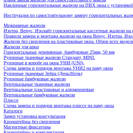
Наклонные горизонтальные жалюзи на ПВХ окна с установкой 
Инструкция по самостоятельному замеру горизонтальных жа
Межрамные жалюзи
Изотра, Венус, Изолайт горизонтальные кассетные жалюзи на 
Правила замера и монтажа жалюзи на окна Венус, Изотра, Изо
Жалюзи без сверления на пластиковые окна. Обзор всех моделе
Жалюзи для арки
Горизонтальные деревянные, бамбуковые 25мм, 50 мм
Рулонные тканевые жалюзи Стандарт, MINI.
Рулонные в коробе на окна УНИ (UNI).
Схема замера и порядок монтажа УНИ2 на раму окна
Рулонные тканевые Зебра (День/Ночь)
Рулонные бамбуковые жалюзи
Вертикальные тканевые жалюзи
Вертикальные пластиковые и алюминиевые
Вертикальные бамбуковые жалюзи
Плиссе
Схема замера и порядок монтажа плиссе на раму окна
Каталоги
Замер установка консультация
Кронштейны без сверления
Магнитные фиксаторы
Кронштейны и комплектация