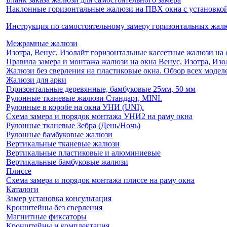
Наклонные горизонтальные жалюзи на ПВХ окна с установкой 
Инструкция по самостоятельному замеру горизонтальных жа
Межрамные жалюзи
Изотра, Венус, Изолайт горизонтальные кассетные жалюзи на 
Правила замера и монтажа жалюзи на окна Венус, Изотра, Изо
Жалюзи без сверления на пластиковые окна. Обзор всех моделе
Жалюзи для арки
Горизонтальные деревянные, бамбуковые 25мм, 50 мм
Рулонные тканевые жалюзи Стандарт, MINI.
Рулонные в коробе на окна УНИ (UNI).
Схема замера и порядок монтажа УНИ2 на раму окна
Рулонные тканевые Зебра (День/Ночь)
Рулонные бамбуковые жалюзи
Вертикальные тканевые жалюзи
Вертикальные пластиковые и алюминиевые
Вертикальные бамбуковые жалюзи
Плиссе
Схема замера и порядок монтажа плиссе на раму окна
Каталоги
Замер установка консультация
Кронштейны без сверления
Магнитные фиксаторы
Кронштейны и комплектация