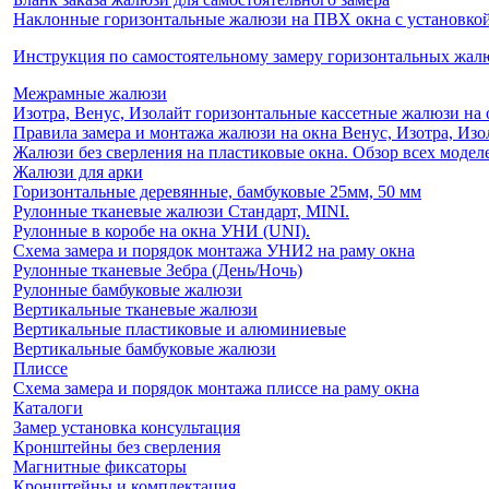
Наклонные горизонтальные жалюзи на ПВХ окна с установкой 
Инструкция по самостоятельному замеру горизонтальных жа
Межрамные жалюзи
Изотра, Венус, Изолайт горизонтальные кассетные жалюзи на 
Правила замера и монтажа жалюзи на окна Венус, Изотра, Изо
Жалюзи без сверления на пластиковые окна. Обзор всех моделе
Жалюзи для арки
Горизонтальные деревянные, бамбуковые 25мм, 50 мм
Рулонные тканевые жалюзи Стандарт, MINI.
Рулонные в коробе на окна УНИ (UNI).
Схема замера и порядок монтажа УНИ2 на раму окна
Рулонные тканевые Зебра (День/Ночь)
Рулонные бамбуковые жалюзи
Вертикальные тканевые жалюзи
Вертикальные пластиковые и алюминиевые
Вертикальные бамбуковые жалюзи
Плиссе
Схема замера и порядок монтажа плиссе на раму окна
Каталоги
Замер установка консультация
Кронштейны без сверления
Магнитные фиксаторы
Кронштейны и комплектация