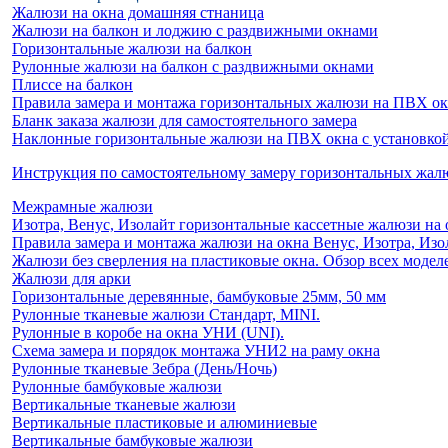
Жалюзи на окна домашняя стнаница
Жалюзи на балкон и лоджию c раздвижными окнами
Горизонтальные жалюзи на балкон
Рулонные жалюзи на балкон с раздвижными окнами
Плиссе на балкон
Правила замера и монтажа горизонтальных жалюзи на ПВХ о
Бланк заказа жалюзи для самостоятельного замера
Наклонные горизонтальные жалюзи на ПВХ окна с установкой 
Инструкция по самостоятельному замеру горизонтальных жа
Межрамные жалюзи
Изотра, Венус, Изолайт горизонтальные кассетные жалюзи на 
Правила замера и монтажа жалюзи на окна Венус, Изотра, Изо
Жалюзи без сверления на пластиковые окна. Обзор всех моделе
Жалюзи для арки
Горизонтальные деревянные, бамбуковые 25мм, 50 мм
Рулонные тканевые жалюзи Стандарт, MINI.
Рулонные в коробе на окна УНИ (UNI).
Схема замера и порядок монтажа УНИ2 на раму окна
Рулонные тканевые Зебра (День/Ночь)
Рулонные бамбуковые жалюзи
Вертикальные тканевые жалюзи
Вертикальные пластиковые и алюминиевые
Вертикальные бамбуковые жалюзи