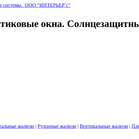
стиковые окна. Солнцезащитн
тальные жалюзи
|
Рулонные жалюзи
|
Вертикальные жалюзи
|
Пл