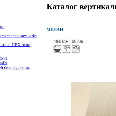
Каталог вертикал
кно
МИЛАН
со сверлением и без
люзи на ПВХ окно
окна
лайт
й без сверления.