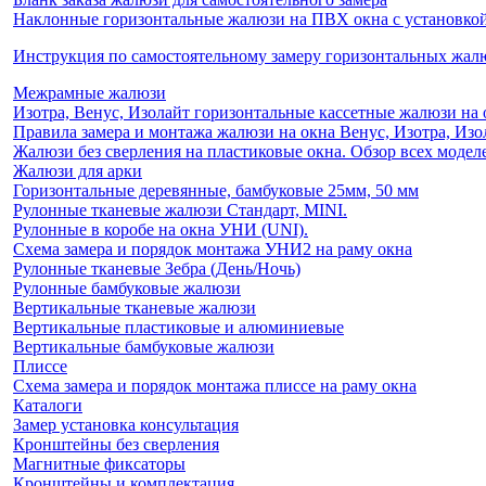
Наклонные горизонтальные жалюзи на ПВХ окна с установкой 
Инструкция по самостоятельному замеру горизонтальных жа
Межрамные жалюзи
Изотра, Венус, Изолайт горизонтальные кассетные жалюзи на 
Правила замера и монтажа жалюзи на окна Венус, Изотра, Изо
Жалюзи без сверления на пластиковые окна. Обзор всех моделе
Жалюзи для арки
Горизонтальные деревянные, бамбуковые 25мм, 50 мм
Рулонные тканевые жалюзи Стандарт, MINI.
Рулонные в коробе на окна УНИ (UNI).
Схема замера и порядок монтажа УНИ2 на раму окна
Рулонные тканевые Зебра (День/Ночь)
Рулонные бамбуковые жалюзи
Вертикальные тканевые жалюзи
Вертикальные пластиковые и алюминиевые
Вертикальные бамбуковые жалюзи
Плиссе
Схема замера и порядок монтажа плиссе на раму окна
Каталоги
Замер установка консультация
Кронштейны без сверления
Магнитные фиксаторы
Кронштейны и комплектация