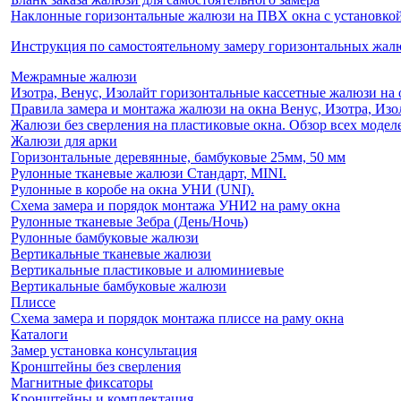
Наклонные горизонтальные жалюзи на ПВХ окна с установкой 
Инструкция по самостоятельному замеру горизонтальных жа
Межрамные жалюзи
Изотра, Венус, Изолайт горизонтальные кассетные жалюзи на 
Правила замера и монтажа жалюзи на окна Венус, Изотра, Изо
Жалюзи без сверления на пластиковые окна. Обзор всех моделе
Жалюзи для арки
Горизонтальные деревянные, бамбуковые 25мм, 50 мм
Рулонные тканевые жалюзи Стандарт, MINI.
Рулонные в коробе на окна УНИ (UNI).
Схема замера и порядок монтажа УНИ2 на раму окна
Рулонные тканевые Зебра (День/Ночь)
Рулонные бамбуковые жалюзи
Вертикальные тканевые жалюзи
Вертикальные пластиковые и алюминиевые
Вертикальные бамбуковые жалюзи
Плиссе
Схема замера и порядок монтажа плиссе на раму окна
Каталоги
Замер установка консультация
Кронштейны без сверления
Магнитные фиксаторы
Кронштейны и комплектация