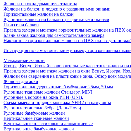
Жалюзи на окна домашняя стнаница
Жалюзи на балкон и лоджию c раздвижными окнами
Горизонтальные жалюзи на балкон
Рулонные жалюзи на балкон с раздвижными окнами
Плиссе на балкон
Правила замера и монтажа горизонтальных жалюзи на ПВХ о
Бланк заказа жалюзи для самостоятельного замера
Наклонные горизонтальные жалюзи на ПВХ окна с установкой 
Инструкция по самостоятельному замеру горизонтальных жа
Межрамные жалюзи
Изотра, Венус, Изолайт горизонтальные кассетные жалюзи на 
Правила замера и монтажа жалюзи на окна Венус, Изотра, Изо
Жалюзи без сверления на пластиковые окна. Обзор всех моделе
Жалюзи для арки
Горизонтальные деревянные, бамбуковые 25мм, 50 мм
Рулонные тканевые жалюзи Стандарт, MINI.
Рулонные в коробе на окна УНИ (UNI).
Схема замера и порядок монтажа УНИ2 на раму окна
Рулонные тканевые Зебра (День/Ночь)
Рулонные бамбуковые жалюзи
Вертикальные тканевые жалюзи
Вертикальные пластиковые и алюминиевые
Вертикальные бамбуковые жалюзи