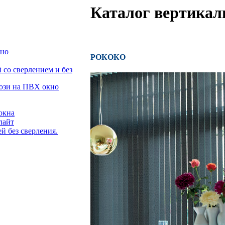
Каталог вертикал
кно
РОКОКО
со сверлением и без
люзи на ПВХ окно
окна
лайт
й без сверления.