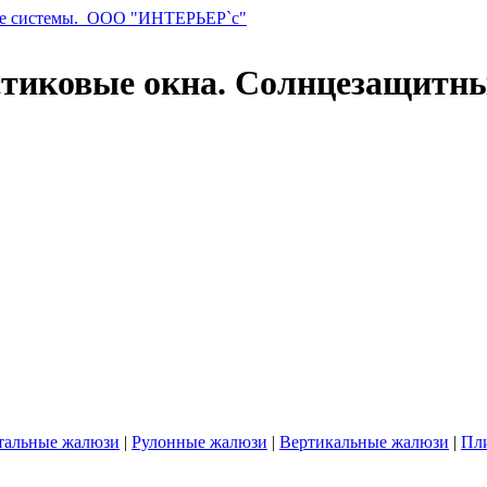
стиковые окна. Солнцезащитн
тальные жалюзи
|
Рулонные жалюзи
|
Вертикальные жалюзи
|
Пл