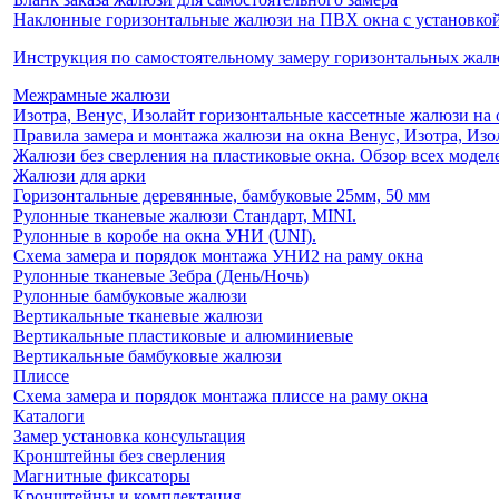
Наклонные горизонтальные жалюзи на ПВХ окна с установкой 
Инструкция по самостоятельному замеру горизонтальных жа
Межрамные жалюзи
Изотра, Венус, Изолайт горизонтальные кассетные жалюзи на 
Правила замера и монтажа жалюзи на окна Венус, Изотра, Изо
Жалюзи без сверления на пластиковые окна. Обзор всех моделе
Жалюзи для арки
Горизонтальные деревянные, бамбуковые 25мм, 50 мм
Рулонные тканевые жалюзи Стандарт, MINI.
Рулонные в коробе на окна УНИ (UNI).
Схема замера и порядок монтажа УНИ2 на раму окна
Рулонные тканевые Зебра (День/Ночь)
Рулонные бамбуковые жалюзи
Вертикальные тканевые жалюзи
Вертикальные пластиковые и алюминиевые
Вертикальные бамбуковые жалюзи
Плиссе
Схема замера и порядок монтажа плиссе на раму окна
Каталоги
Замер установка консультация
Кронштейны без сверления
Магнитные фиксаторы
Кронштейны и комплектация