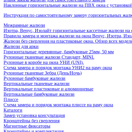
Наклонные горизонтальные жалюзи на ПВХ окна с установкой 
Инструкция по самостоятельному замеру горизонтальных жа
Межрамные жалюзи
Изотра, Венус, Изолайт горизонтальные кассетные жалюзи на 
Правила замера и монтажа жалюзи на окна Венус, Изотра, Изо
Жалюзи без сверления на пластиковые окна. Обзор всех моделе
Жалюзи для арки
Горизонтальные деревянные, бамбуковые 25мм, 50 мм
Рулонные тканевые жалюзи Стандарт, MINI.
Рулонные в коробе на окна УНИ (UNI).
Схема замера и порядок монтажа УНИ2 на раму окна
Рулонные тканевые Зебра (День/Ночь)
Рулонные бамбуковые жалюзи
Вертикальные тканевые жалюзи
Вертикальные пластиковые и алюминиевые
Вертикальные бамбуковые жалюзи
Плиссе
Схема замера и порядок монтажа плиссе на раму окна
Каталоги
Замер установка консультация
Кронштейны без сверления
Магнитные фиксаторы
Кронштейны и комплектация