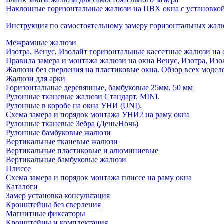
Наклонные горизонтальные жалюзи на ПВХ окна с установкой 
Инструкция по самостоятельному замеру горизонтальных жа
Межрамные жалюзи
Изотра, Венус, Изолайт горизонтальные кассетные жалюзи на 
Правила замера и монтажа жалюзи на окна Венус, Изотра, Изо
Жалюзи без сверления на пластиковые окна. Обзор всех моделе
Жалюзи для арки
Горизонтальные деревянные, бамбуковые 25мм, 50 мм
Рулонные тканевые жалюзи Стандарт, MINI.
Рулонные в коробе на окна УНИ (UNI).
Схема замера и порядок монтажа УНИ2 на раму окна
Рулонные тканевые Зебра (День/Ночь)
Рулонные бамбуковые жалюзи
Вертикальные тканевые жалюзи
Вертикальные пластиковые и алюминиевые
Вертикальные бамбуковые жалюзи
Плиссе
Схема замера и порядок монтажа плиссе на раму окна
Каталоги
Замер установка консультация
Кронштейны без сверления
Магнитные фиксаторы
Кронштейны и комплектация