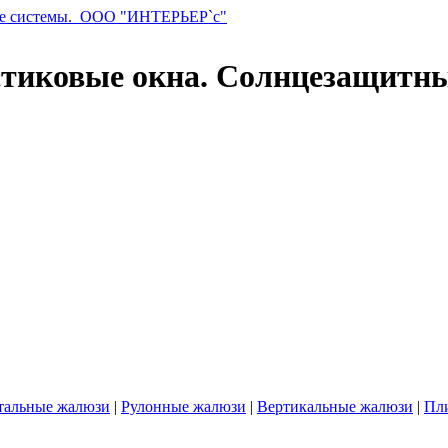
стиковые окна. Солнцезащитн
тальные жалюзи
|
Рулонные жалюзи
|
Вертикальные жалюзи
|
Пл