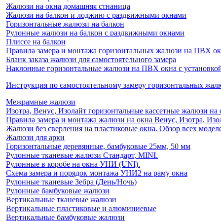
Жалюзи на окна домашняя стнаница
Жалюзи на балкон и лоджию c раздвижными окнами
Горизонтальные жалюзи на балкон
Рулонные жалюзи на балкон с раздвижными окнами
Плиссе на балкон
Правила замера и монтажа горизонтальных жалюзи на ПВХ о
Бланк заказа жалюзи для самостоятельного замера
Наклонные горизонтальные жалюзи на ПВХ окна с установкой 
Инструкция по самостоятельному замеру горизонтальных жа
Межрамные жалюзи
Изотра, Венус, Изолайт горизонтальные кассетные жалюзи на 
Правила замера и монтажа жалюзи на окна Венус, Изотра, Изо
Жалюзи без сверления на пластиковые окна. Обзор всех моделе
Жалюзи для арки
Горизонтальные деревянные, бамбуковые 25мм, 50 мм
Рулонные тканевые жалюзи Стандарт, MINI.
Рулонные в коробе на окна УНИ (UNI).
Схема замера и порядок монтажа УНИ2 на раму окна
Рулонные тканевые Зебра (День/Ночь)
Рулонные бамбуковые жалюзи
Вертикальные тканевые жалюзи
Вертикальные пластиковые и алюминиевые
Вертикальные бамбуковые жалюзи