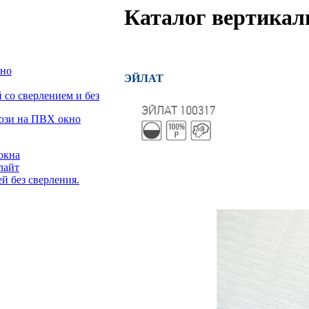
Каталог вертикал
кно
ЭЙЛАТ
со сверлением и без
люзи на ПВХ окно
окна
лайт
й без сверления.