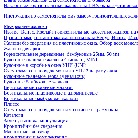
Наклонные горизонтальные жалюзи на ПВХ окна с установкой 
Инструкция по самостоятельному замеру горизонтальных жа
Межрамные жалюзи
Изотра, Венус, Изолайт горизонтальные кассетные жалюзи на 
Правила замера и монтажа жалюзи на окна Венус, Изотра, Изо
Жалюзи без сверления на пластиковые окна. Обзор всех моделе
Жалюзи для арки
Горизонтальные деревянные, бамбуковые 25мм, 50 мм
Рулонные тканевые жалюзи Стандарт, MINI.
Рулонные в коробе на окна УНИ (UNI).
Схема замера и порядок монтажа УНИ2 на раму окна
Рулонные тканевые Зебра (День/Ночь)
Рулонные бамбуковые жалюзи
Вертикальные тканевые жалюзи
Вертикальные пластиковые и алюминиевые
Вертикальные бамбуковые жалюзи
Плиссе
Схема замера и порядок монтажа плиссе на раму окна
Каталоги
Замер установка консультация
Кронштейны без сверления
Магнитные фиксаторы
Кронштейны и комплектация