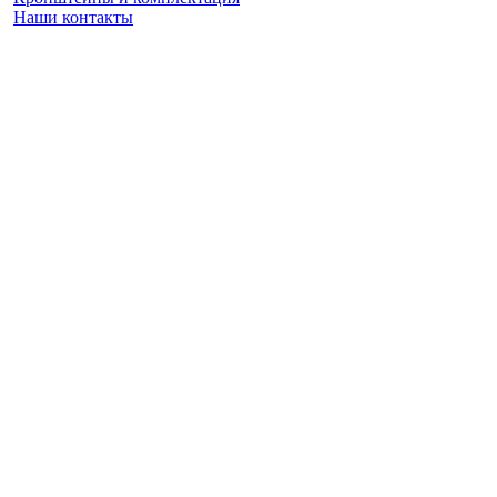
Наши контакты
Заказать замер
(925) 740 86 75