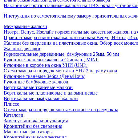
Наклонные горизонтальные жалюзи на ПВХ окна с установкой 
Инструкция по самостоятельному замеру горизонтальных жа
Межрамные жалюзи
Изотра, Венус, Изолайт горизонтальные кассетные жалюзи на 
Правила замера и монтажа жалюзи на окна Венус, Изотра, Изо
Жалюзи без сверления на пластиковые окна. Обзор всех моделе
Жалюзи для арки
Горизонтальные деревянные, бамбуковые 25мм, 50 мм
Рулонные тканевые жалюзи Стандарт, MINI.
Рулонные в коробе на окна УНИ (UNI).
Схема замера и порядок монтажа УНИ2 на раму окна
Рулонные тканевые Зебра (День/Ночь)
Рулонные бамбуковые жалюзи
Вертикальные тканевые жалюзи
Вертикальные пластиковые и алюминиевые
Вертикальные бамбуковые жалюзи
Плиссе
Схема замера и порядок монтажа плиссе на раму окна
Каталоги
Замер установка консультация
Кронштейны без сверления
Магнитные фиксаторы
Кронштейны и комплектация